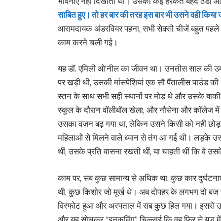
भावनाएं नहीं दिखाती थी। उसकी कई हरकतें बेहद ठंडी और
साबित हुए। तो हर बार की तरह इस बार भी उसने वही किया 
आरामदायक अंडरवियर पहना, सभी सेक्सी चीजें बहुत पहले ह
काम करने चली गई।
यह डॉ. एमिली ओ’नील का जीवन था। उनतीस साल की उम्र
पर खड़ी थी, उसकी मांसपेशियां एक सौ पैंतालीस पाउंड 
स्तन के साथ सभी सही स्थानों पर मोड़ थे और उसके बाकी ह
स्कूल के दौरान वॉलीबॉल खेला, और नौसेना और कॉलेज मे
उसका वज़न बढ़ गया था, लेकिन उसने किसी को नहीं छोड़ा 
महिलाओं से मिलने वाले ध्यान से तंग आ गई थी। लड़के उसकी
थीं, उसके प्रति वासना रखती थीं, या चाहती थीं कि वे उसक
काम पर, सब कुछ सामान्य से अधिक था: कुछ कार दुर्घटनाएँ ह
थी, कुछ किशोर जो मूर्ख थे। अब दोपहर के लगभग दो बज र
विस्फोट हुआ और अस्पताल में सब कुछ हिल गया। इससे उस
और यह सोचकर “इनकमिंग” चिल्लाई कि वह फिर से युद्ध में 